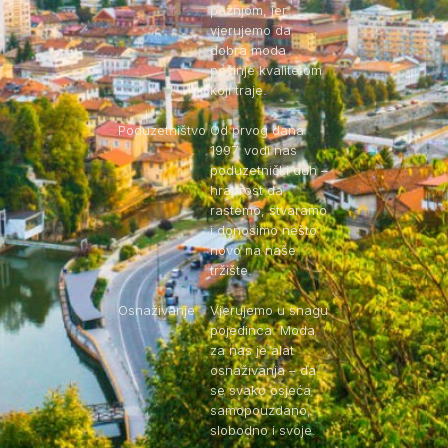
pažnjom, jer
vjerujemo da
dobra moda
počinje kvalitetom
koji traje.
Poduzetništvo
Od prvog dana
1997. vodi nas
poduzetnički duh –
hrabrost da
rastemo, stvaramo
i donosimo nešto
novo na naše
tržište.
Osnaživanje
Vjerujemo u snagu
pojedinca. Moda
za nas je alat
osnaživanja – da
se svako osjeća
samopouzdano,
slobodno i svoje.