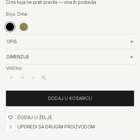
Crna koja ne prati pravila — ona ih postavlja
Boja:
Crna
Crna
Khaki
OPIS
DIMENZIJE
Veličina
S
(nema na stanju)
M
(nema na stanju)
L
(nema na stanju)
XL
Količina
DODAJ U ŽELJE
UPOREDI SA DRUGIM PROIZVODOM