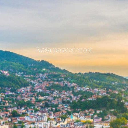
Naša posvećenost
Kvalitet
Svaki komad
biramo i
izrađujemo s