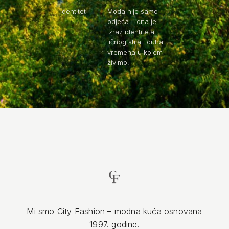
Identitet
Moda nije samo
odjeća – ona je
izraz identiteta,
ličnog stila i duha
vremena u kojem
živimo.
Mi smo City Fashion – modna kuća osnovana
1997. godine.