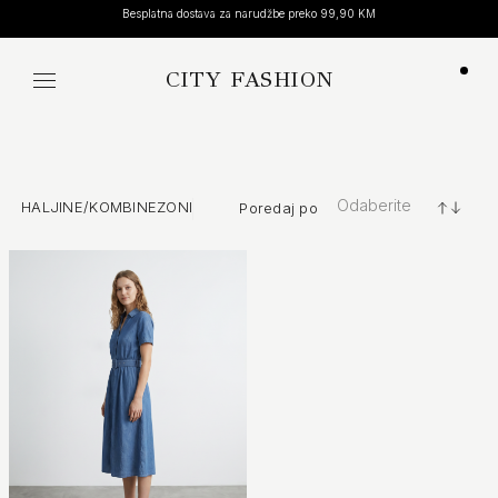
Otkrijte našu novu kolekciju
CITY FASHION
Koša
Odaberite
HALJINE/KOMBINEZONI
Poredaj po
+/-