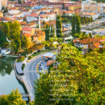
pažnjom, jer
vjerujemo da
dobra moda
počinje kvalitetom
koji traje.
Poduzetništvo
Od prvog dana
1997. vodi nas
poduzetnički duh –
hrabrost da
rastemo, stvaramo
i donosimo nešto
novo na naše
tržište.
Osnaživanje
Vjerujemo u snagu
pojedinca. Moda
za nas je alat
osnaživanja – da
se svako osjeća
samopouzdano,
slobodno i svoje.