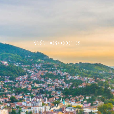
Naša posvećenost
Kvalitet
Svaki komad
biramo i
izrađujemo s