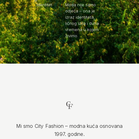
Identitet
Moda nije samo
odjeća – ona je
izraz identiteta,
ličnog stila i duha
vremena u kojem
živimo.
Mi smo City Fashion – modna kuća osnovana
1997. godine.