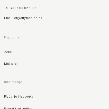
Tel: +387 65 027 185
Email: cf@cityfashion.ba
Kupovina
Žene
Muškarci
Informacije
Plaćanje i isporuka
Povrat i refundiranje