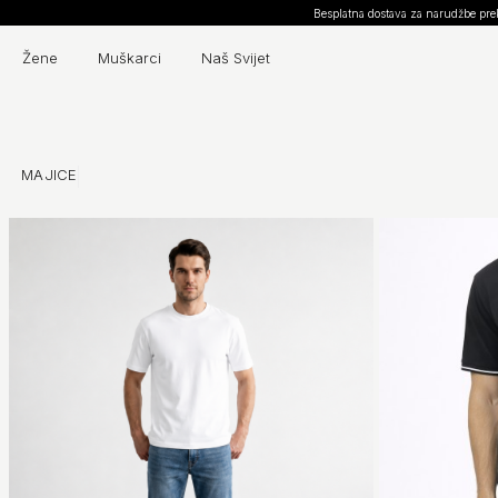
Otkrijte našu novu kolekciju
Žene
Muškarci
Naš Svijet
MAJICE