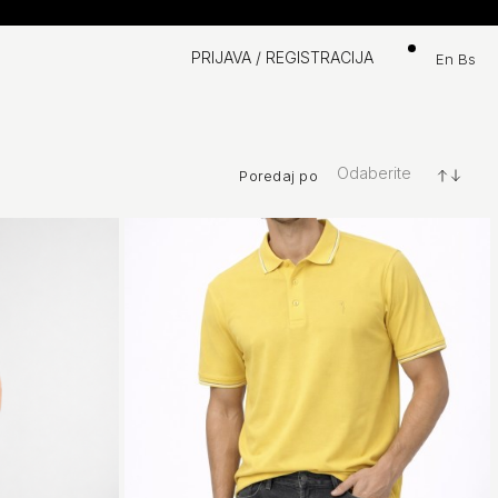
Košarica
PRIJAVA / REGISTRACIJA
en
bs
Odaberite
Poredaj po
+/-