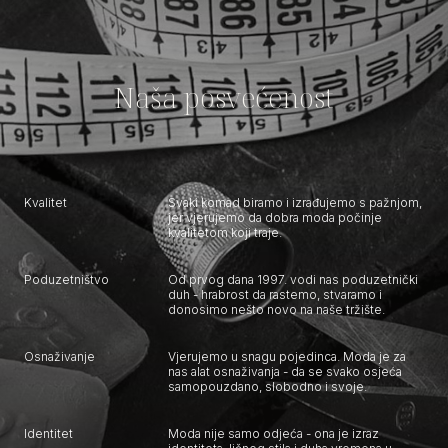
Naša posvećenost
Kvalitet
Svaki komad biramo i izrađujemo s pažnjom,
jer vjerujemo da dobra moda počinje
kvalitetom koji traje.
Poduzetništvo
Od prvog dana 1997. vodi nas poduzetnički
duh - hrabrost da rastemo, stvaramo i
donosimo nešto novo na naše tržište.
Osnaživanje
Vjerujemo u snagu pojedinca. Moda je za
nas alat osnaživanja - da se svako osjeća
samopouzdano, slobodno i svoje.
Identitet
Moda nije samo odjeća - ona je izraz